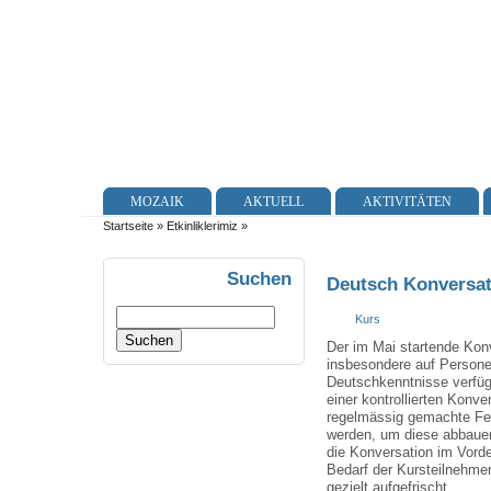
MOZAIK
AKTUELL
AKTIVITÄTEN
Startseite
»
Etkinliklerimiz
»
Suchen
Deutsch Konversat
Kurs
Der im Mai startende Konv
insbesondere auf Personen
Deutschkenntnisse verfüg
einer kontrollierten Konver
regelmässig gemachte Fehl
werden, um diese abbaue
die Konversation im Vorde
Bedarf der Kursteilnehm
gezielt aufgefrischt.